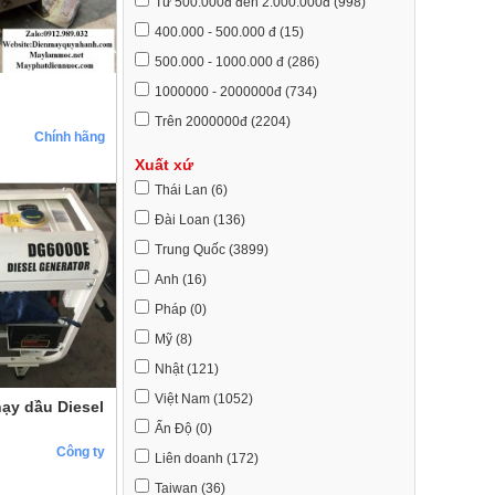
Từ 500.000đ đến 2.000.000đ (998)
400.000 - 500.000 đ (15)
500.000 - 1000.000 đ (286)
1000000 - 2000000đ (734)
Trên 2000000đ (2204)
Chính hãng
Xuất xứ
Thái Lan (6)
Đài Loan (136)
Trung Quốc (3899)
Anh (16)
Pháp (0)
Mỹ (8)
Nhật (121)
Việt Nam (1052)
ạy dầu Diesel
Ấn Độ (0)
Công ty
Liên doanh (172)
Taiwan (36)