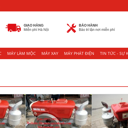
2
GIAO HÀNG
BẢO HÀNH
Miễn phí Hà Nội
Bảo trì tận nơi miễn phí
C
MÁY LÀM MỘC
MÁY XAY
MÁY PHÁT ĐIỆN
TIN TỨC - SỰ 