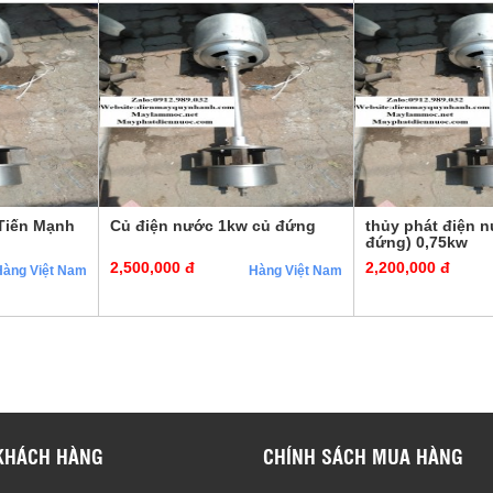
Tiến Mạnh
Củ điện nước 1kw củ đứng
thủy phát điện n
đứng) 0,75kw
2,500,000 đ
2,200,000 đ
Hàng Việt Nam
Hàng Việt Nam
KHÁCH HÀNG
CHÍNH SÁCH MUA HÀNG