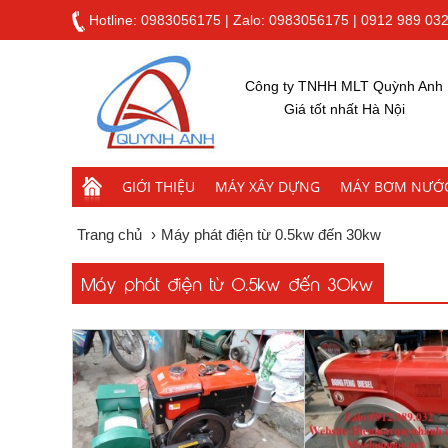
Hotline:
0983056175
|
Zalo: 0983056175
|
0912 989 03
Công ty TNHH MLT Quỳnh Anh
Giá tốt nhất Hà Nội
GIỚI THIỆU
MÁY XÂY DỰNG
MÁY BƠM NƯỚ
Trang chủ
›
Máy phát điện từ 0.5kw đến 30kw
Máy phát điện từ 0.5kw đến 30kw