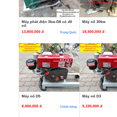
Máy phát điện 3kw-D8 có đề
Máy nổ 30kw
nổ
13,800,000 đ
18,500,000 đ
Trung Quốc
Máy nổ D5
Máy nổ D3
8,000,000 đ
5,100,000 đ
Chính hãng