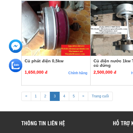
Củ phát điện 0,5kw
Củ điện nước 1kw 
củ đứng
1,650,000 đ
2,500,000 đ
Chính hãng
<
1
2
3
4
5
>
Trang cuối
THÔNG TIN LIÊN HỆ
HỖ TRỢ 