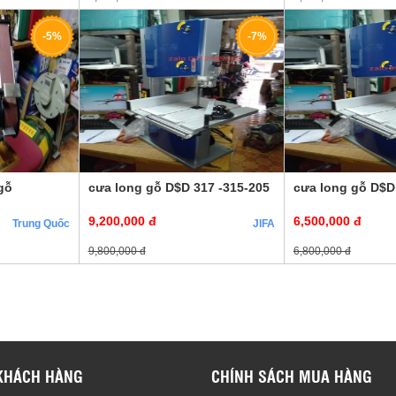
-5%
-7%
gỗ
cưa long gỗ D$D 317 -315-205
cưa long gỗ D$D
9,200,000 đ
6,500,000 đ
Trung Quốc
JIFA
9,800,000 đ
6,800,000 đ
KHÁCH HÀNG
CHÍNH SÁCH MUA HÀNG