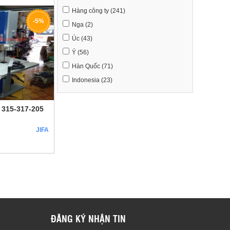
Hàng công ty (241)
-5%
Nga (2)
Úc (43)
Ý (56)
Hàn Quốc (71)
Indonesia (23)
 315-317-205
JIFA
ĐĂNG KÝ NHẬN TIN