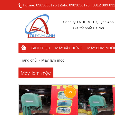
Hotline:
0983056175
|
Zalo: 0983056175
|
0912 989 03
Công ty TNHH MLT Quỳnh Anh
Giá tốt nhất Hà Nội
GIỚI THIỆU
MÁY XÂY DỰNG
MÁY BƠM NƯỚ
Trang chủ
›
Máy làm mộc
Máy làm mộc
-7%