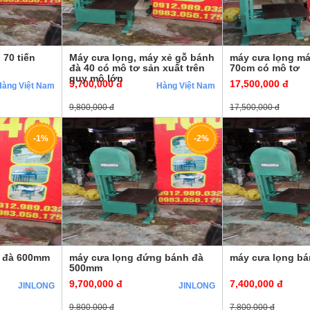
70 tiến
Máy cưa lọng, máy xẻ gỗ bánh
máy cưa lọng má
đà 40 có mô tơ sản xuất trên
70cm có mô tơ
quy mô lớn
9,700,000 đ
17,500,000 đ
Hàng Việt Nam
Hàng Việt Nam
9,800,000 đ
17,500,000 đ
-1%
-2%
h đà 600mm
máy cưa lọng đứng bánh đà
máy cưa lọng bá
500mm
9,700,000 đ
7,400,000 đ
JINLONG
JINLONG
9,800,000 đ
7,800,000 đ