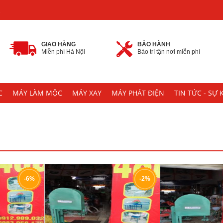
2
GIAO HÀNG
BẢO HÀNH
Miễn phí Hà Nội
Bảo trì tận nơi miễn phí
C
MÁY LÀM MỘC
MÁY XAY
MÁY PHÁT ĐIỆN
TIN TỨC - SỰ 
-6%
-2%