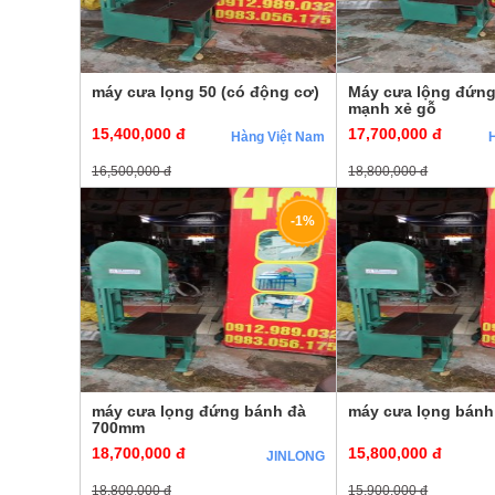
máy cưa lọng 50 (có động cơ)
Máy cưa lộng đứng 
mạnh xẻ gỗ
15,400,000 đ
17,700,000 đ
Hàng Việt Nam
16,500,000 đ
18,800,000 đ
-1%
máy cưa lọng đứng bánh đà
máy cưa lọng bán
700mm
18,700,000 đ
15,800,000 đ
JINLONG
18,800,000 đ
15,900,000 đ