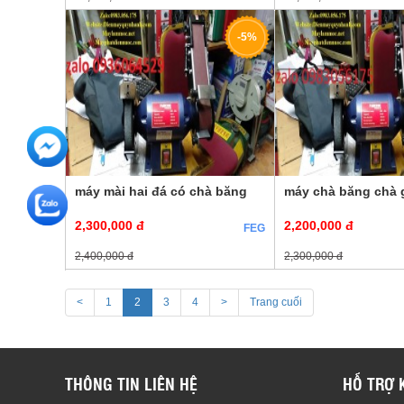
-5%
máy mài hai đá có chà băng
máy chà băng chà 
2,300,000 đ
2,200,000 đ
FEG
2,400,000 đ
2,300,000 đ
<
1
2
3
4
>
Trang cuối
THÔNG TIN LIÊN HỆ
HỖ TRỢ 