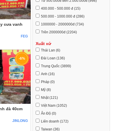
Từ 500.000đ đến 2.000.000đ (998)
400.000 - 500.000 đ (15)
500.000 - 1000.000 đ (286)
y cưa vanh
1000000 - 2000000đ (734)
Trên 2000000đ (2204)
FEG
Xuất xứ
Thái Lan (6)
Đài Loan (136)
-6%
Trung Quốc (3899)
Anh (16)
Pháp (0)
Mỹ (8)
Nhật (121)
Việt Nam (1052)
nh đà 40cm
Ấn Độ (0)
JINLONG
Liên doanh (172)
Taiwan (36)