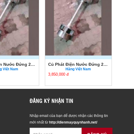
Củ Phát Điện Nước Đứng 2KW Chính Hãng Giá Tốt
Củ Phát Điện Nước Đứng 2KW Chính Hãng Giá Tốt
g Việt Nam
Hàng Việt Nam
3,850,000 đ
3,850,0
ĐĂNG KÝ NHẬN TIN
Nhập email của bạn để được nhận các thông tin
mới nhất từ
http://dienmayquynhanh.net/