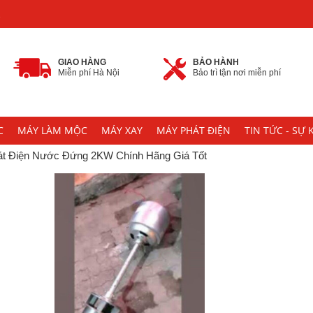
2
GIAO HÀNG
BẢO HÀNH
Miễn phí Hà Nội
Bảo trì tận nơi miễn phí
C
MÁY LÀM MỘC
MÁY XAY
MÁY PHÁT ĐIỆN
TIN TỨC - SỰ 
át Điện Nước Đứng 2KW Chính Hãng Giá Tốt