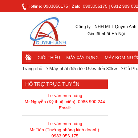
Hotline:
0983056175
|
Zalo: 0983056175
|
0912 989 03
Công ty TNHH MLT Quỳnh Anh
Giá tốt nhất Hà Nội
GIỚI THIỆU
MÁY XÂY DỰNG
MÁY BƠM NƯỚ
Trang chủ
Máy phát điện từ 0.5kw đến 30kw
Củ Ph
HỖ TRỢ TRỰC TUYẾN
Tư vấn mua hàng
Mr.Nguyễn (Kỹ thuật viên): 0985.900.244
Email:
Tư vấn mua hàng
Mr.Tiến (Trưởng phòng kinh doanh):
0983.056.175