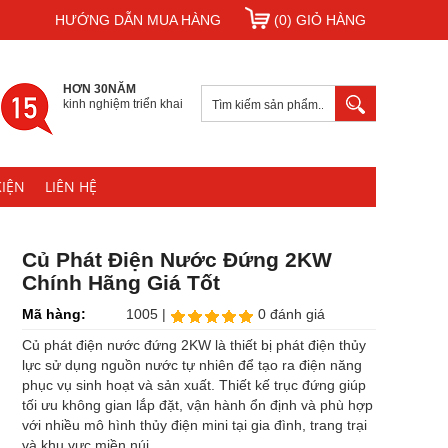
HƯỚNG DẪN MUA HÀNG
(0) GIỎ HÀNG
HƠN 30NĂM
kinh nghiệm triển khai
KIỆN
LIÊN HỆ
Củ Phát Điện Nước Đứng 2KW
Chính Hãng Giá Tốt
Mã hàng:
1005 |
0 đánh giá
Củ phát điện nước đứng 2KW là thiết bị phát điện thủy
lực sử dụng nguồn nước tự nhiên để tạo ra điện năng
phục vụ sinh hoạt và sản xuất. Thiết kế trục đứng giúp
tối ưu không gian lắp đặt, vận hành ổn định và phù hợp
với nhiều mô hình thủy điện mini tại gia đình, trang trại
và khu vực miền núi.