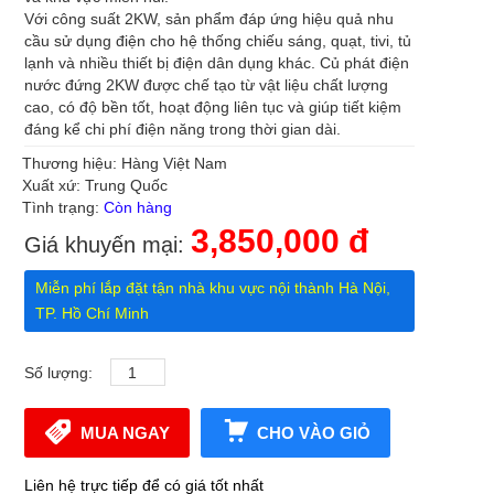
Với công suất 2KW, sản phẩm đáp ứng hiệu quả nhu
cầu sử dụng điện cho hệ thống chiếu sáng, quạt, tivi, tủ
lạnh và nhiều thiết bị điện dân dụng khác. Củ phát điện
nước đứng 2KW được chế tạo từ vật liệu chất lượng
cao, có độ bền tốt, hoạt động liên tục và giúp tiết kiệm
đáng kể chi phí điện năng trong thời gian dài.
Thương hiệu: Hàng Việt Nam
Xuất xứ: Trung Quốc
Tình trạng:
Còn hàng
3,850,000 đ
Giá khuyến mại:
Miễn phí lắp đặt tận nhà khu vực nội thành Hà Nội,
TP. Hồ Chí Minh
Số lượng:
MUA NGAY
CHO VÀO GIỎ
Liên hệ trực tiếp để có giá tốt nhất