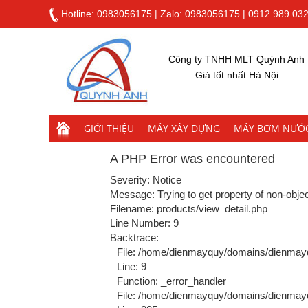
Hotline:
0983056175
|
Zalo: 0983056175
|
0912 989 03
Công ty TNHH MLT Quỳnh Anh
Giá tốt nhất Hà Nội
GIỚI THIỆU
MÁY XÂY DỰNG
MÁY BƠM NƯỚ
A PHP Error was encountered
Severity: Notice
Message: Trying to get property of non-obje
Filename: products/view_detail.php
Line Number: 9
Backtrace:
File: /home/dienmayquy/domains/dienmayq
Line: 9
Function: _error_handler
File: /home/dienmayquy/domains/dienmayqu