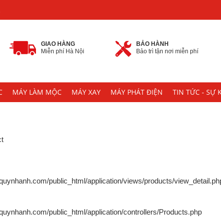
2
GIAO HÀNG
BẢO HÀNH
Miễn phí Hà Nội
Bảo trì tận nơi miễn phí
C
MÁY LÀM MỘC
MÁY XAY
MÁY PHÁT ĐIỆN
TIN TỨC - SỰ 
ct
uynhanh.com/public_html/application/views/products/view_detail.ph
ynhanh.com/public_html/application/controllers/Products.php