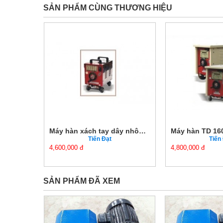
SẢN PHẨM CÙNG THƯƠNG HIỆU
Máy hàn xách tay dây nhôm Tiến Đạt H160A
Máy hàn TD 160A-400A Tiến Đạt
Tiến Đạt
Ti
4,800,000 đ
11,500,000 đ
SẢN PHẨM ĐÃ XEM