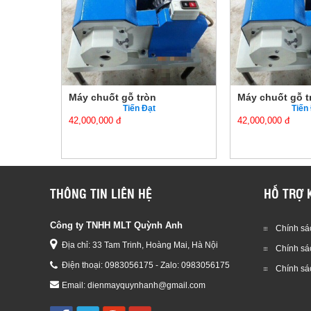
òn
Máy chuốt gỗ tròn
Máy chuốt 
ạt
Tiến Đạt
42,000,000 đ
42,000,000 đ
THÔNG TIN LIÊN HỆ
HỖ TRỢ 
Công ty TNHH MLT Quỳnh Anh
Chính sác
Địa chỉ: 33 Tam Trinh, Hoàng Mai, Hà Nội
Chính sá
Điện thoại:
0983056175 - Zalo: 0983056175
Chính sá
Email:
dienmayquynhanh@gmail.com