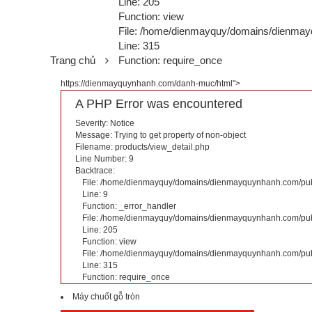
Line: 205
Function: view
File: /home/dienmayquy/domains/dienmay
Line: 315
Trang chủ
Function: require_once
https://dienmayquynhanh.com/danh-muc/html">
A PHP Error was encountered
Severity: Notice
Message: Trying to get property of non-object
Filename: products/view_detail.php
Line Number: 9
Backtrace:
File: /home/dienmayquy/domains/dienmayquynhanh.com/publi
Line: 9
Function: _error_handler
File: /home/dienmayquy/domains/dienmayquynhanh.com/publi
Line: 205
Function: view
File: /home/dienmayquy/domains/dienmayquynhanh.com/pub
Line: 315
Function: require_once
Máy chuốt gỗ tròn