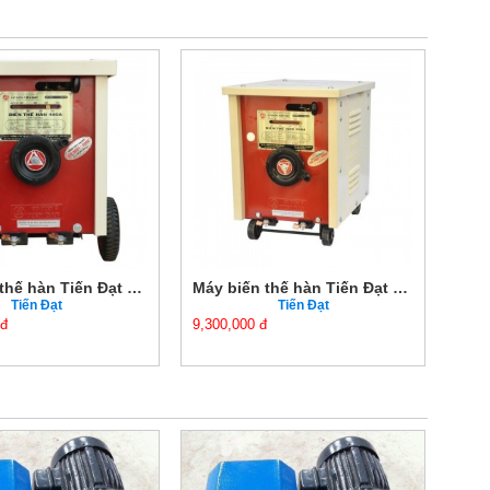
Máy biến thế hàn Tiến Đạt HĐ-300Đ/380V 300A/380V
Máy biến thế hàn Tiến Đạt HĐ-250Đ/440V 250A/440V
Tiến Đạt
Tiến Đạt
0 đ
6,930,000 đ
7,