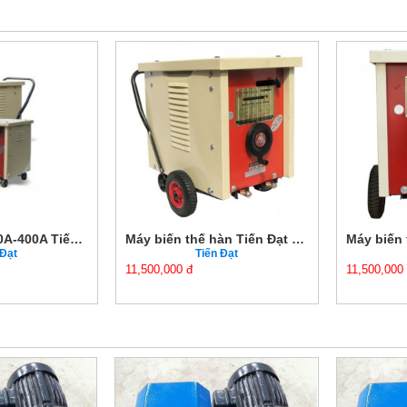
Máy biến thế hàn Tiến Đạt HĐ-500Đ/3800V 500A/380V
Máy biến thế hàn Tiến Đạt HĐ-400Đ 400A
ến Đạt
Tiến Đạt
11,500,000 đ
9,300,00