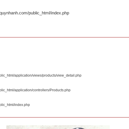
quynhanh.com/public_html/index.php
c_html/application/views/products/view_detail.php
c_html/application/controllers/Products.php
lic_html/index.php