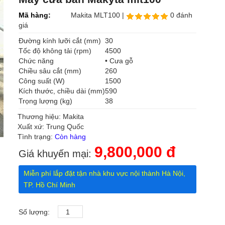
Mã hàng:
Makita MLT100 |
0 đánh
giá
Đường kính lưỡi cắt (mm)
30
Tốc độ không tải (rpm)
4500
Chức năng
• Cưa gỗ
Chiều sâu cắt (mm)
260
Công suất (W)
1500
Kích thước, chiều dài (mm)
590
Trọng lượng (kg)
38
Thương hiệu: Makita
Xuất xứ: Trung Quốc
Tình trạng:
Còn hàng
9,800,000 đ
Giá khuyến mại:
Miễn phí lắp đặt tận nhà khu vực nội thành Hà Nội,
TP. Hồ Chí Minh
Số lượng: