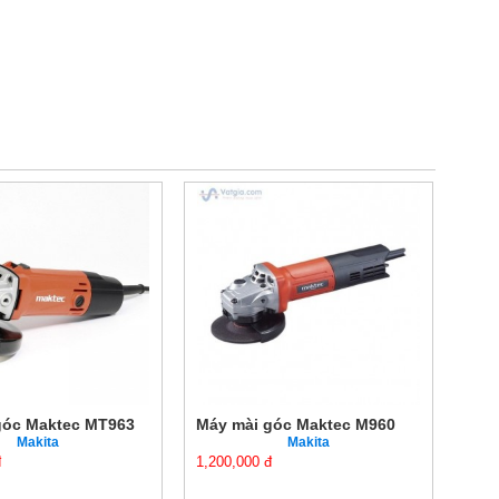
góc Maktec MT963
Máy mài góc Maktec M960
Máy
Makita
Makita
đ
1,200,000 đ
2,45