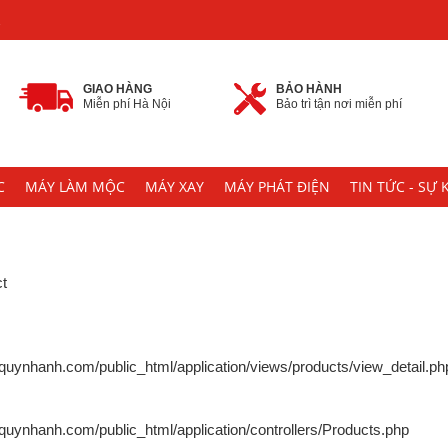
2
GIAO HÀNG
BẢO HÀNH
Miễn phí Hà Nội
Bảo trì tận nơi miễn phí
C
MÁY LÀM MỘC
MÁY XAY
MÁY PHÁT ĐIỆN
TIN TỨC - SỰ 
ct
uynhanh.com/public_html/application/views/products/view_detail.ph
ynhanh.com/public_html/application/controllers/Products.php