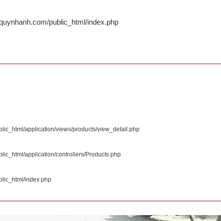
quynhanh.com/public_html/index.php
c_html/application/views/products/view_detail.php
c_html/application/controllers/Products.php
lic_html/index.php