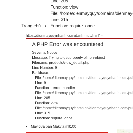
Line: 205
Function: view
File: /home/dienmayquy/domains/dienmay
Line: 315
Trang chủ
Function: require_once
https://dienmayquynhanh.com/danh-muc/html">
A PHP Error was encountered
Severity: Notice
Message: Trying to get property of non-object
Filename: products/view_detail.php
Line Number: 9
Backtrace:
File: /home/dienmayquy/domains/dienmayquynhanh.com/publi
Line: 9
Function: _error_handler
File: /home/dienmayquy/domains/dienmayquynhanh.com/publi
Line: 205
Function: view
File: /home/dienmayquy/domains/dienmayquynhanh.com/pub
Line: 315
Function: require_once
Máy cưa bàn Makyta mlt100