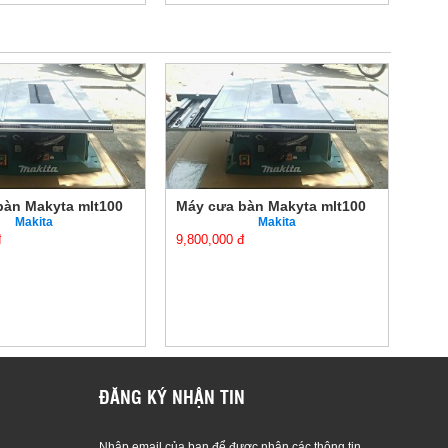
bàn Makyta mlt100
Máy cưa bàn Makyta mlt100
Máy
Makita
Makita
đ
9,800,000 đ
9,80
ĐĂNG KÝ NHẬN TIN
Nhập email của bạn để được nhận các thông tin