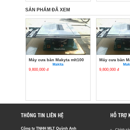
SẢN PHẨM ĐÃ XEM
 mlt100
Máy cưa bàn Makyta mlt100
Máy cưa bàn M
Makita
Mak
9,800,000 đ
9,800,000 đ
THÔNG TIN LIÊN HỆ
HỖ TRỢ 
Công ty TNHH MLT Quỳnh Anh
Chính sác