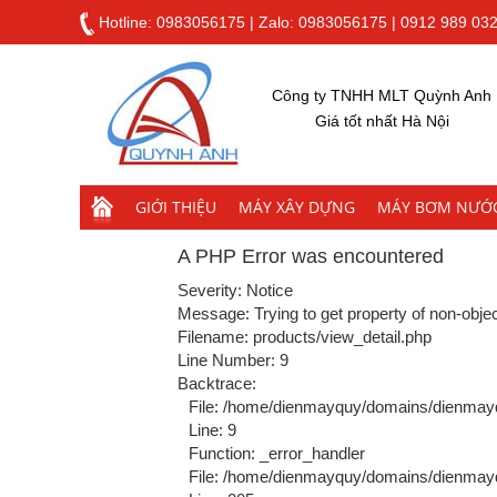
Hotline:
0983056175
|
Zalo: 0983056175
|
0912 989 03
Công ty TNHH MLT Quỳnh Anh
Giá tốt nhất Hà Nội
GIỚI THIỆU
MÁY XÂY DỰNG
MÁY BƠM NƯỚ
A PHP Error was encountered
Severity: Notice
Message: Trying to get property of non-obje
Filename: products/view_detail.php
Line Number: 9
Backtrace:
File: /home/dienmayquy/domains/dienmayq
Line: 9
Function: _error_handler
File: /home/dienmayquy/domains/dienmayqu