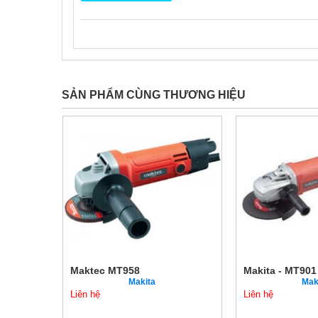
SẢN PHẨM CÙNG THƯƠNG HIỆU
Máy chà nhám rung Maktec MT920 (112mm x 102mm)
Maktec MT958
Makita - MT901
Makita
Mak
Liên hệ
Liên hệ