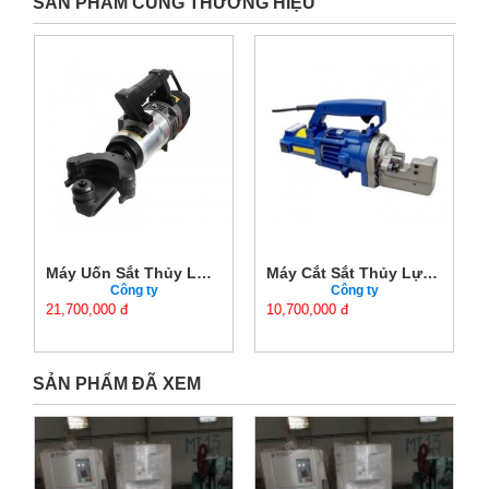
SẢN PHẨM CÙNG THƯƠNG HIỆU
Máy Uốn Sắt Thủy Lực JITTO HRB-40 Chính Hãng 220V
Máy Cắt Sắt Thủy Lực RC25 Chính Hãng Giá Tốt | Cắt Thép Ø25
Công ty
Công ty
21,700,000 đ
10,700,000 đ
SẢN PHẨM ĐÃ XEM