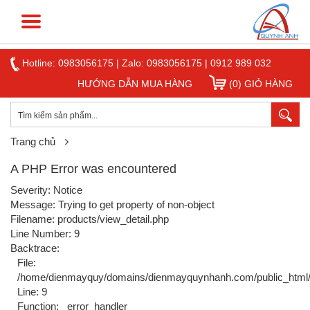
Hotline:
0983056175
|
Zalo: 0983056175
|
0912 989 032
HƯỚNG DẪN MUA HÀNG
(0) GIỎ HÀNG
Trang chủ
A PHP Error was encountered
Severity: Notice
Message: Trying to get property of non-object
Filename: products/view_detail.php
Line Number: 9
Backtrace:
File:
/home/dienmayquy/domains/dienmayquynhanh.com/public_html/ap
Line: 9
Function: _error_handler