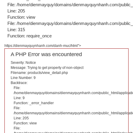
File: /home/dienmayquy/domains/dienmayquynhanh.com/public_ht
Line: 205
Function: view
File: /home/dienmayquy/domains/dienmayquynhanh.com/public_
Line: 315
Function: require_once
https://dienmayquynhanh.com/danh-muc/html">
A PHP Error was encountered
Severity: Notice
Message: Trying to get property of non-object
Filename: products/view_detail.php
Line Number: 9
Backtrace:
File:
/home/dienmayquy/domains/dienmayquynhanh.com/public_html/applicatio
Line: 9
Function: _error_handler
File:
/home/dienmayquy/domains/dienmayquynhanh.com/public_html/application
Line: 205
Function: view
File: