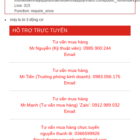
/home/dienmayquy/domains/dienmayquynhanh.com/public_html/index.ph
Line: 315
Function: require_once
máy tu bi 3 động cơ
HỖ TRỢ TRỰC TUYẾN
Tư vấn mua hàng
Mr.Nguyễn (Kỹ thuật viên): 0985.900.244
Email:
Tư vấn mua hàng
Mr.Tiến (Trưởng phòng kinh doanh): 0983.056.175
Email:
Tư vấn mua hàng
Mr.Mạnh (Tư vấn mua hàng) 'Zalo': 0912.989.032
Email:
Tư vấn mua hàng chực tuyến
nguyễn thanh lê: 0366599926
Email:dienmayquynhanh@gmail.com