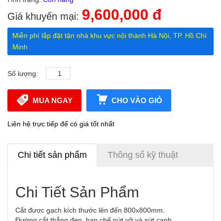
9,600,000 đ
Giá khuyến mại:
Miễn phí lắp đặt tận nhà khu vực nội thành Hà Nội, TP. Hồ Chí
Minh
Số lượng:
MUA NGAY
CHO VÀO GIỎ
Liên hệ trực tiếp để có giá tốt nhất
Chi tiết sản phẩm
Thông số kỹ thuật
Chi Tiết Sản Phẩm
Cắt được gạch kích thước lên đến 800x800mm.
Đường cắt thẳng đẹp, hạn chế nứt vỡ và sứt cạnh.