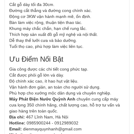
Cắt gỗ dày tối đa 30cm.
Đường cắt thẳng và đường cong chính xác.
Động cơ 3KW vận hành mạnh mẽ, ổn định.
Bàn làm việc rộng, thuận tiện thao tác.
Khung máy chắc chắn, hạn chế rung lắc.
Thích hợp sản xuất đồ gỗ mỹ nghệ và nội thất.
Dễ thay thế lưỡi cưa và bảo dưỡng.
Tuổi thọ cao, phù hợp làm việc liên tục.
Ưu Điểm Nổi Bật
Gia công được các chi tiết cong phức tạp.
Cắt được phôi gỗ lớn và dày.
Độ chính xác cao, ít hao hụt vật liệu.
Vận hành đơn giản, an toàn cho người sử dụng.
Phù hợp cho xưởng mộc dân dụng và chuyên nghiệp.
Máy Phát Điện Nước Quỳnh Anh
chuyên cung cấp máy
cưa lọng 350 chính hãng, chất lượng cao, hỗ trợ tư vấn và
giao hàng trên toàn quốc.
Địa chỉ:
467 Lĩnh Nam, Hà Nội
Hotline:
0985900244 - 0912989032
Email:
dienmayquynhanh@gmail.com