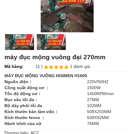
máy đục mộng vuông đại 270mm
Mã hàng:
11 |
1 đánh giá
MÁY ĐỤC MỘNG VUÔNG HISIMEN H1600
Nguồn điện
：
220V/50HZ
Công suất động cơ
：
1500W
Tốc độ động cơ
：
1450RPM/min
Đục sâu tối đa
：
27MM
Độ dày phôi tối đa
102MM
Kích thước bàn làm việc
：
508X203MM
Kích thước fence
：
508X92MM
Hành trình của cữ
76MM
Thương hiệu: ACZ