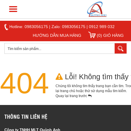
Hotline:
0983056175
|
Zalo: 0983056175
|
0912 989 032
HƯỚNG DẪN MUA HÀNG
(0) GIỎ HÀNG
404
Lỗi! Không tìm thấy 
Chúng tôi không tìm thấy trang bạn cần tìm. Tro
lại
trang chủ
hoặc thử sử dụng mẫu tìm kiếm.
Quay lại trang trước
THÔNG TIN LIÊN HỆ
Công ty TNHH MLT Quỳnh Anh