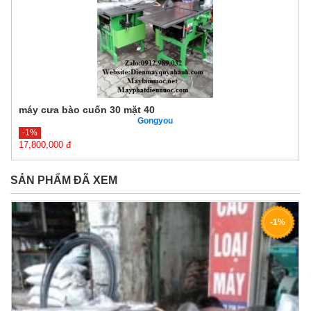
máy cưa bào cuốn 30 mặt 40
Gongyou
-1%
17,800,000 đ
17,900,000 đ
SẢN PHẨM ĐÃ XEM
-1%