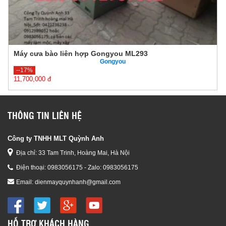
Máy cưa bào liên hợp Gongyou ML293
Gongyou
--17%
11,700,000 đ
10,000,000 đ
THÔNG TIN LIÊN HỆ
Công ty TNHH MLT Quỳnh Anh
Địa chỉ: 33 Tam Trinh, Hoàng Mai, Hà Nội
Điện thoại:
0983056175 - Zalo: 0983056175
Email:
dienmayquynhanh@gmail.com
HỖ TRỢ KHÁCH HÀNG