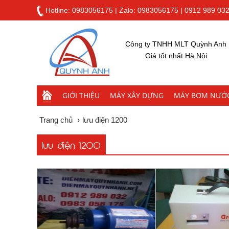
Hotline:
0983056175
|
Zalo: 0983056175
|
0912 989 03
Công ty TNHH MLT Quỳnh Anh
Giá tốt nhất Hà Nội
GIỚI THIỆU
MÁY XÂY DỰNG
MÁY BƠM NƯỚ
Trang chủ
›
lưu điện 1200
lưu điện 1200