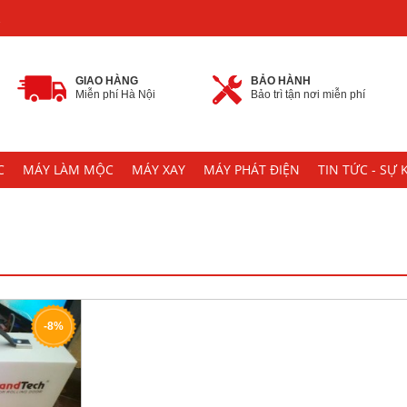
2
GIAO HÀNG
BẢO HÀNH
Miễn phí Hà Nội
Bảo trì tận nơi miễn phí
C
MÁY LÀM MỘC
MÁY XAY
MÁY PHÁT ĐIỆN
TIN TỨC - SỰ 
-8%