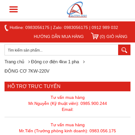
Hotline:
0983056175
|
Zalo: 0983056175
|
0912 989 032
HƯỚNG DẪN MUA HÀNG
(0) GIỎ HÀNG
Trang chủ
Động cơ điện 4kw 1 pha
ĐỘNG CƠ 7KW-220V
HỖ TRỢ TRỰC TUYẾN
Tư vấn mua hàng
Mr.Nguyễn (Kỹ thuật viên): 0985.900.244
Email:
Tư vấn mua hàng
Mr.Tiến (Trưởng phòng kinh doanh): 0983.056.175