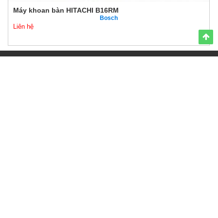
Máy khoan bàn HITACHI B16RM
Bosch
Liên hệ
THÔNG TIN LIÊN HỆ
Công ty TNHH MLT Quỳnh Anh
Địa chỉ: 33 Tam Trinh, Hoàng Mai, Hà Nội
Điện thoại:
0983056175 - Zalo: 0983056175
Email:
dienmayquynhanh@gmail.com
HỖ TRỢ KHÁCH HÀNG
Chính sách bảo mật thông tin
Chính sách vận chuyển và lắp đặt