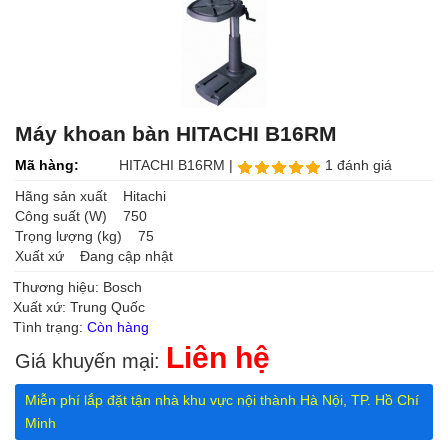
Máy khoan bàn HITACHI B16RM
Mã hàng:
HITACHI B16RM |
1 đánh giá
Hãng sản xuất Hitachi
Công suất (W) 750
Trọng lượng (kg) 75
Xuất xứ Đang cập nhật
Thương hiệu: Bosch
Xuất xứ: Trung Quốc
Tình trạng:
Còn hàng
Liên hệ
Giá khuyến mại:
Miễn phí lắp đặt tận nhà khu vực nội thành Hà Nội, TP. Hồ Chí
Minh