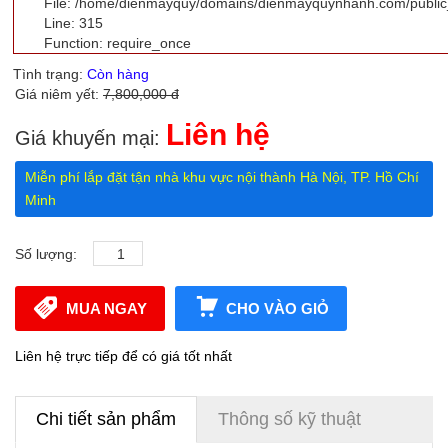
File: /home/dienmayquy/domains/dienmayquynhanh.com/public
Line: 315
Function: require_once
Tình trạng:
Còn hàng
Giá niêm yết:
7,800,000 đ
Liên hệ
Giá khuyến mại:
Miễn phí lắp đặt tận nhà khu vực nội thành Hà Nội, TP. Hồ Chí
Minh
Số lượng:
MUA NGAY
CHO VÀO GIỎ
Liên hệ trực tiếp để có giá tốt nhất
Chi tiết sản phẩm
Thông số kỹ thuật