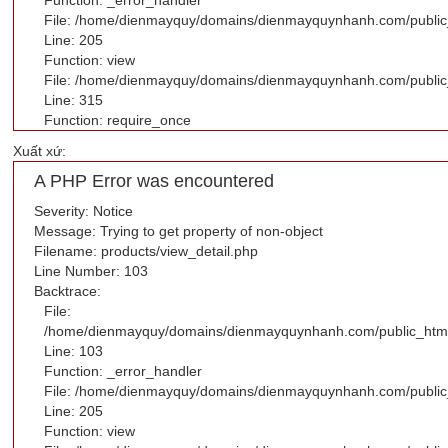
Function: _error_handler
File: /home/dienmayquy/domains/dienmayquynhanh.com/public_h
Line: 205
Function: view
File: /home/dienmayquy/domains/dienmayquynhanh.com/public
Line: 315
Function: require_once
Xuất xứ:
A PHP Error was encountered
Severity: Notice
Message: Trying to get property of non-object
Filename: products/view_detail.php
Line Number: 103
Backtrace:
File:
/home/dienmayquy/domains/dienmayquynhanh.com/public_html/a
Line: 103
Function: _error_handler
File: /home/dienmayquy/domains/dienmayquynhanh.com/public_h
Line: 205
Function: view