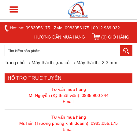
Hotline:
0983056175
|
Zalo: 0983056175
|
0912 989 032
HƯỚNG DẪN MUA HÀNG
(0) GIỎ HÀNG
Trang chủ
Máy thái thịt,rau củ
Máy thái thịt 2-3 mm
HỖ TRỢ TRỰC TUYẾN
Tư vấn mua hàng
Mr.Nguyễn (Kỹ thuật viên): 0985.900.244
Email:
Tư vấn mua hàng
Mr.Tiến (Trưởng phòng kinh doanh): 0983.056.175
Email: