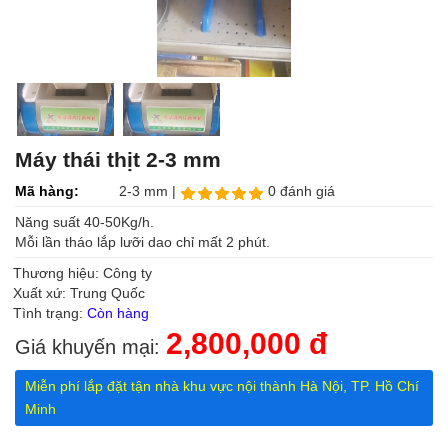
Máy thái thịt 2-3 mm
Mã hàng:
2-3 mm |
0 đánh giá
Năng suất 40-50Kg/h.
Mỗi lần tháo lắp lưỡi dao chỉ mất 2 phút.
Thương hiệu: Công ty
Xuất xứ: Trung Quốc
Tình trạng:
Còn hàng
2,800,000 đ
Giá khuyến mại:
Miễn phí lắp đặt tận nhà khu vực nội thành Hà Nội, TP. Hồ Chí
Minh