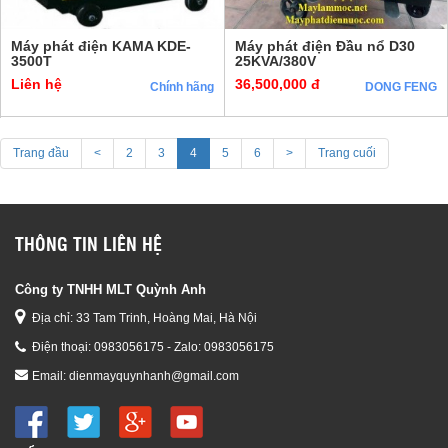
Máy phát điện KAMA KDE-
Máy phát điện Đầu nổ D30
3500T
25KVA/380V
Liên hệ
36,500,000 đ
Chính hãng
DONG FENG
Trang đầu
<
2
3
4
5
6
>
Trang cuối
THÔNG TIN LIÊN HỆ
Công ty TNHH MLT Quỳnh Anh
Địa chỉ: 33 Tam Trinh, Hoàng Mai, Hà Nội
Điện thoại:
0983056175 - Zalo: 0983056175
Email:
dienmayquynhanh@gmail.com