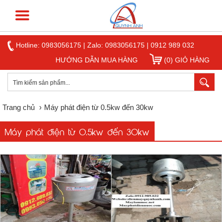
Hotline:
0983056175
|
Zalo: 0983056175
|
0912 989 032
HƯỚNG DẪN MUA HÀNG
(0) GIỎ HÀNG
Trang chủ
›
Máy phát điện từ 0.5kw đến 30kw
Máy phát điện từ 0.5kw đến 30kw