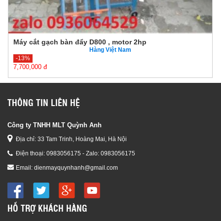
Máy cắt gạch bàn đẩy D800 , motor 2hp
Hàng Việt Nam
-13%
7,700,000 đ
8,800,000 đ
THÔNG TIN LIÊN HỆ
Công ty TNHH MLT Quỳnh Anh
Địa chỉ: 33 Tam Trinh, Hoàng Mai, Hà Nội
Điện thoại:
0983056175 - Zalo: 0983056175
Email:
dienmayquynhanh@gmail.com
HỖ TRỢ KHÁCH HÀNG