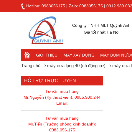
Hotline:
0983056175
|
Zalo: 0983056175
|
0912 989 03
Công ty TNHH MLT Quỳnh Anh
Giá tốt nhất Hà Nội
GIỚI THIỆU
MÁY XÂY DỰNG
MÁY BƠM NƯỚ
Trang chủ
máy cưa lọng 40 (có động cơ)
máy cưa l
HỖ TRỢ TRỰC TUYẾN
Tư vấn mua hàng
Mr.Nguyễn (Kỹ thuật viên): 0985.900.244
Email:
Tư vấn mua hàng
Mr.Tiến (Trưởng phòng kinh doanh):
0983.056.175