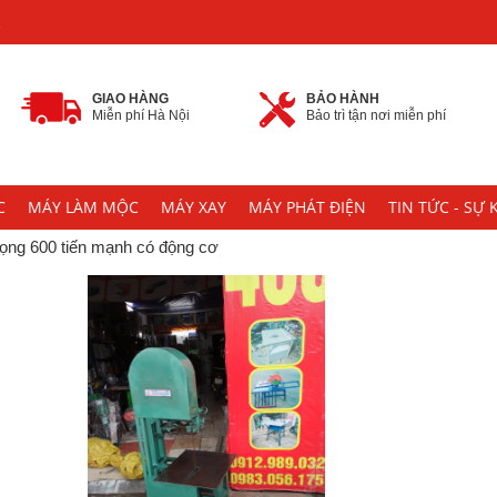
2
GIAO HÀNG
BẢO HÀNH
Miễn phí Hà Nội
Bảo trì tận nơi miễn phí
C
MÁY LÀM MỘC
MÁY XAY
MÁY PHÁT ĐIỆN
TIN TỨC - SỰ 
ọng 600 tiến mạnh có động cơ