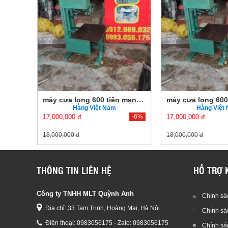
máy cưa lọng 600 tiến mạnh có động cơ
máy cưa lọng 600 tiến mạnh có động cơ
Hàng Việt Nam
Hàng Việt
-6%
17,000,000 đ
-6%
17,000,000 đ
18,000,000 đ
18,000,000 đ
THÔNG TIN LIÊN HỆ
HỖ TRỢ 
Công ty TNHH MLT Quỳnh Anh
Chính sác
Địa chỉ: 33 Tam Trinh, Hoàng Mai, Hà Nội
Chính sá
Điện thoại:
0983056175 - Zalo: 0983056175
Chính sá