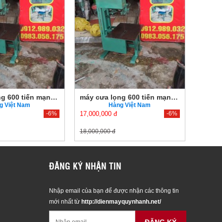
máy cưa lọng 600 tiến mạnh có động cơ
máy cưa lọng 600 tiến mạnh có động cơ
g Việt Nam
Hàng Việt Nam
-6%
17,000,000 đ
-6%
17,000,
18,000,000 đ
18,000,
ĐĂNG KÝ NHẬN TIN
Nhập email của bạn để được nhận các thông tin
mới nhất từ
http://dienmayquynhanh.net/
ĐĂNG KÝ