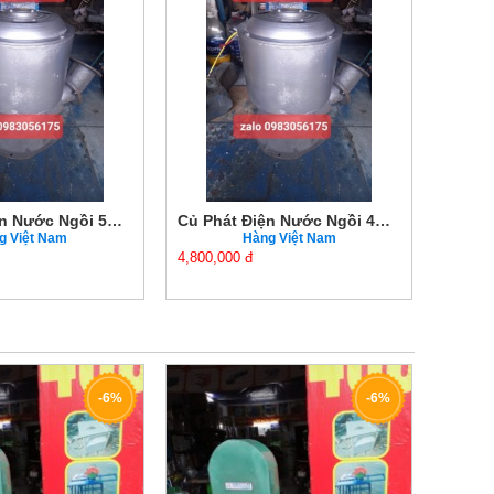
Củ Phát Điện Nước Ngồi 5KW Chính Hãng Giá Tốt
Củ Phát Điện Nước Ngồi 4KW Chính Hãng Giá Tốt
g Việt Nam
Hàng Việt Nam
4,800,000 đ
4,300,0
-6%
-6%