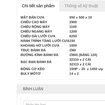
Chi tiết sản phẩm
Thông số kỹ thuật
MẶT BÀN CƯA
550 x 500 x 10
CHIỀU CAO MÁY
2900
CHIỀU RỘNG MÁY
1100
CHIỀU NGANG MÁY
1200
CHIỀU DÀI LƯỠI CƯA
6250
HÀNH TRÌNH TĂNG LƯỠI CƯA
150
KHOANG HỞ LƯỠI CƯA
1000
TRỤC BÁNH ĐÀ
∅6
0
ĐƯỜNG KÍNH BÁNH ĐÀ
∅
800 (BẢNG 120)
32310 x 2 CÁI
BẠC ĐẠN BÁNH ĐÀ
32313 x 2 CÁI
ĐỘNG CƠ KÉO
15HP – 20 x 1450 v/p
BULY MÔTƠ
14 x 2
BÌNH LUẬN