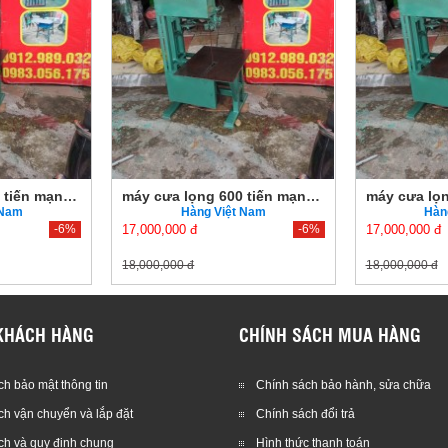
máy cưa lọng 600 tiến mạnh có động cơ
máy cưa lọng 600 tiến mạnh có động cơ
 Nam
Hàng Việt Nam
Hàn
-6%
17,000,000 đ
-6%
17,000,000 đ
18,000,000 đ
18,000,000 đ
KHÁCH HÀNG
CHÍNH SÁCH MUA HÀNG
h bảo mật thông tin
Chính sách bảo hành, sửa chữa
ch vận chuyển và lắp đặt
Chính sách đổi trả
ch và quy định chung
Hình thức thanh toán