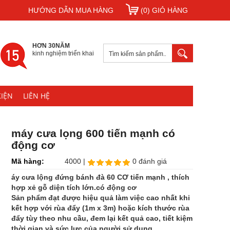
HƯỚNG DẪN MUA HÀNG
(0) GIỎ HÀNG
HƠN 30NĂM
kinh nghiệm triển khai
KIỆN
LIÊN HỆ
máy cưa lọng 600 tiến mạnh có
động cơ
Mã hàng:
4000 |
0 đánh giá
áy cưa lộng đứng bánh đà 60 CƠ tiến mạnh , thích
hợp xẻ gỗ diện tích lớn.có động cơ
Sản phẩm đạt được hiệu quả làm việc cao nhất khi
kết hợp với rùa đẩy (1m x 3m) hoặc kích thước rùa
đẩy tùy theo nhu cầu, đem lại kết quả cao, tiết kiệm
thời gian và sức lực của người sử dụng.