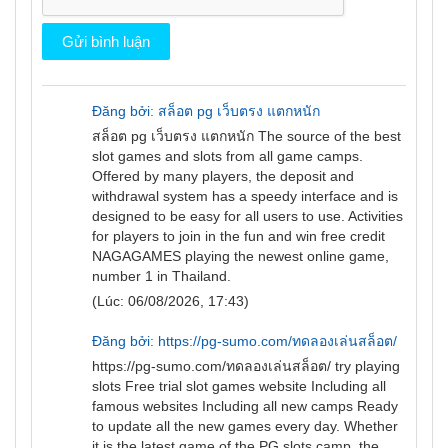
Đăng bởi: สล็อต pg เว็บตรง แตกหนัก
สล็อต pg เว็บตรง แตกหนัก
The source of the best
slot games and slots from all game camps.
Offered by many players, the deposit and
withdrawal system has a speedy interface and is
designed to be easy for all users to use. Activities
for players to join in the fun and win free credit
NAGAGAMES playing the newest online game,
number 1 in Thailand.
(Lúc: 06/08/2026, 17:43)
Đăng bởi: https://pg-sumo.com/ทดลองเล่นสล็อต/
https://pg-sumo.com/ทดลองเล่นสล็อต/
try playing
slots Free trial slot games website Including all
famous websites Including all new camps Ready
to update all the new games every day. Whether
it is the latest game of the PG slots camp, the