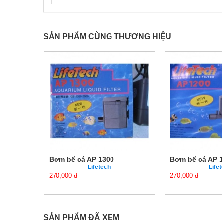
SẢN PHẨM CÙNG THƯƠNG HIỆU
Bơm bể cá AP 1300
Bơm bể cá AP 12
Lifetech
Lifete
270,000 đ
270,000 đ
SẢN PHẨM ĐÃ XEM