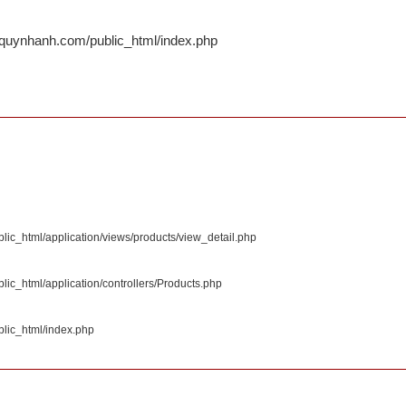
quynhanh.com/public_html/index.php
c_html/application/views/products/view_detail.php
c_html/application/controllers/Products.php
lic_html/index.php