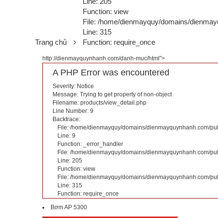
Line: 205
Function: view
File: /home/dienmayquy/domains/dienmay
Line: 315
Trang chủ
Function: require_once
http://dienmayquynhanh.com/danh-muc/html">
A PHP Error was encountered
Severity: Notice
Message: Trying to get property of non-object
Filename: products/view_detail.php
Line Number: 9
Backtrace:
File: /home/dienmayquy/domains/dienmayquynhanh.com/publi
Line: 9
Function: _error_handler
File: /home/dienmayquy/domains/dienmayquynhanh.com/publi
Line: 205
Function: view
File: /home/dienmayquy/domains/dienmayquynhanh.com/pub
Line: 315
Function: require_once
Bơm AP 5300