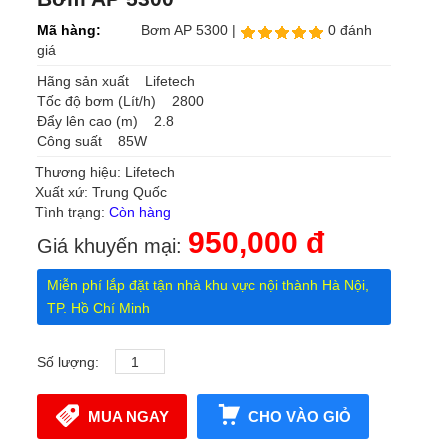
Mã hàng:
Bơm AP 5300 |
0 đánh
giá
Hãng sản xuất Lifetech
Tốc độ bơm (Lít/h) 2800
Đẩy lên cao (m) 2.8
Công suất 85W
Thương hiệu: Lifetech
Xuất xứ: Trung Quốc
Tình trạng:
Còn hàng
950,000 đ
Giá khuyến mại:
Miễn phí lắp đặt tận nhà khu vực nội thành Hà Nội,
TP. Hồ Chí Minh
Số lượng:
MUA NGAY
CHO VÀO GIỎ