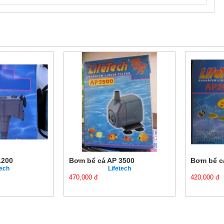
00
Bơm bể cá AP 3500
Bơm bể cá 
ch
Lifetech
470,000 đ
420,000 đ