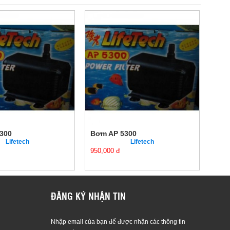
300
Bơm AP 5300
Bơm
Lifetech
Lifetech
950,000 đ
950,
ĐĂNG KÝ NHẬN TIN
Nhập email của bạn để được nhận các thông tin