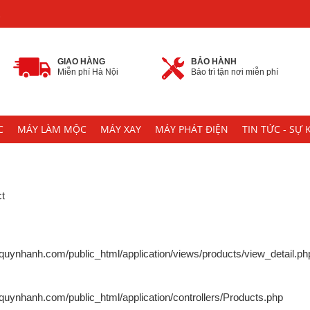
2
GIAO HÀNG
BẢO HÀNH
Miễn phí Hà Nội
Bảo trì tận nơi miễn phí
C
MÁY LÀM MỘC
MÁY XAY
MÁY PHÁT ĐIỆN
TIN TỨC - SỰ 
ct
uynhanh.com/public_html/application/views/products/view_detail.ph
ynhanh.com/public_html/application/controllers/Products.php