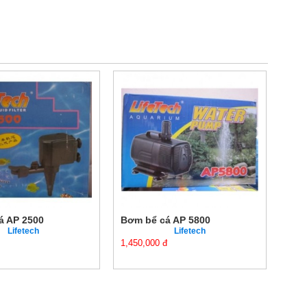
AP 2500
Bơm bể cá AP 5800
Bơm b
Lifetech
Lifetech
1,450,000 đ
1,100,