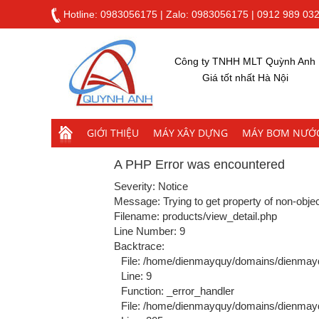
Hotline:
0983056175
|
Zalo: 0983056175
|
0912 989 03
Công ty TNHH MLT Quỳnh Anh
Giá tốt nhất Hà Nội
GIỚI THIỆU
MÁY XÂY DỰNG
MÁY BƠM NƯỚ
A PHP Error was encountered
Severity: Notice
Message: Trying to get property of non-obje
Filename: products/view_detail.php
Line Number: 9
Backtrace:
File: /home/dienmayquy/domains/dienmayq
Line: 9
Function: _error_handler
File: /home/dienmayquy/domains/dienmayqu