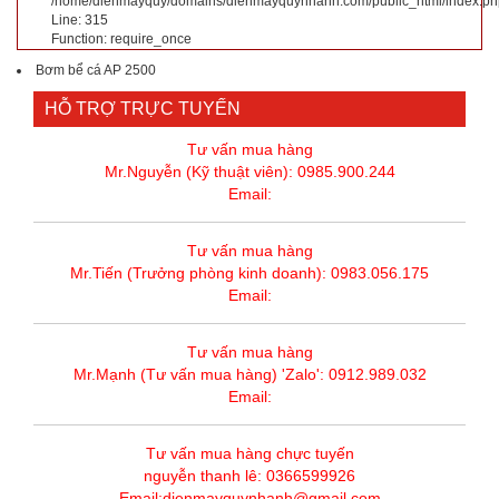
/home/dienmayquy/domains/dienmayquynhanh.com/public_html/index.ph
Line: 315
Function: require_once
Bơm bể cá AP 2500
HỖ TRỢ TRỰC TUYẾN
Tư vấn mua hàng
Mr.Nguyễn (Kỹ thuật viên): 0985.900.244
Email:
Tư vấn mua hàng
Mr.Tiến (Trưởng phòng kinh doanh): 0983.056.175
Email:
Tư vấn mua hàng
Mr.Mạnh (Tư vấn mua hàng) 'Zalo': 0912.989.032
Email:
Tư vấn mua hàng chực tuyến
nguyễn thanh lê: 0366599926
Email:dienmayquynhanh@gmail.com