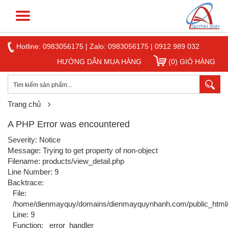
Hotline:
0983056175
|
Zalo: 0983056175
|
0912 989 032
HƯỚNG DẪN MUA HÀNG
(0) GIỎ HÀNG
Trang chủ
A PHP Error was encountered
Severity: Notice
Message: Trying to get property of non-object
Filename: products/view_detail.php
Line Number: 9
Backtrace:
File:
/home/dienmayquy/domains/dienmayquynhanh.com/public_html/ap
Line: 9
Function: _error_handler