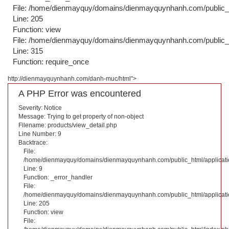
File: /home/dienmayquy/domains/dienmayquynhanh.com/public_ht
Line: 205
Function: view
File: /home/dienmayquy/domains/dienmayquynhanh.com/public_
Line: 315
Function: require_once
http://dienmayquynhanh.com/danh-muc/html">
A PHP Error was encountered
Severity: Notice
Message: Trying to get property of non-object
Filename: products/view_detail.php
Line Number: 9
Backtrace:
File:
/home/dienmayquy/domains/dienmayquynhanh.com/public_html/applicatio
Line: 9
Function: _error_handler
File:
/home/dienmayquy/domains/dienmayquynhanh.com/public_html/application
Line: 205
Function: view
File: