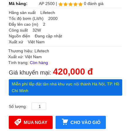
Mã hàng:
AP 2500 |
0 đánh giá
Hãng sản xuất Lifetech
Tốc độ bơm (Lít/h) 2000
Đẩy lên cao (m) 2
Công suất 32W
Nguồn điện Đang cập nhật
Xuất xứ Việt Nam
Thương hiệu: Lifetech
Xuất xứ: Việt Nam
Tình trạng:
Còn hàng
420,000 đ
Giá khuyến mại:
Miễn phí lắp đặt tận nhà khu vực nội thành Hà Nội, TP. Hồ
Chí Minh
Số lượng:
MUA NGAY
CHO VÀO GIỎ