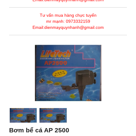
Tư vấn mua hàng chực tuyến
mr mạnh: 0973332159
Email:dienmayquynhanh@gmail.com
Bơm bể cá AP 2500