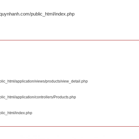
quynhanh.com/public_html/index.php
c_html/application/views/products/view_detail.php
c_html/application/controllers/Products.php
lic_html/index.php