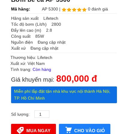
Mã hàng:
AP 5300 |
0 đánh giá
Hãng sản xuất Lifetech
Tốc độ bơm (Lít/h) 2800
Đẩy lên cao (m) 2.8
Công suất 85W
Nguồn điện Đang cập nhật
Xuất xứ Đang cập nhật
Thương hiệu: Lifetech
Xuất xứ: Việt Nam
Tình trạng:
Còn hàng
800,000 đ
Giá khuyến mại:
Miễn phí lắp đặt tận nhà khu vực nội thành Hà Nội,
TP. Hồ Chí Minh
Số lượng:
MUA NGAY
CHO VÀO GIỎ