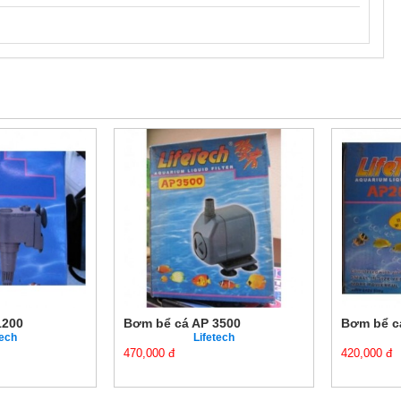
1200
Bơm bể cá AP 3500
Bơm bể c
tech
Lifetech
470,000 đ
420,000 đ