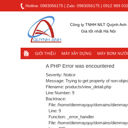
Hotline:
0983056175
|
Zalo: 0983056175
|
0912 989 03
Công ty TNHH MLT Quỳnh Anh
Giá tốt nhất Hà Nội
GIỚI THIỆU
MÁY XÂY DỰNG
MÁY BƠM NƯỚ
A PHP Error was encountered
Severity: Notice
Message: Trying to get property of non-obje
Filename: products/view_detail.php
Line Number: 9
Backtrace:
File: /home/dienmayquy/domains/dienmayq
Line: 9
Function: _error_handler
File: /home/dienmayquy/domains/dienmayqu