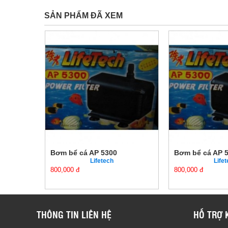
SẢN PHẨM ĐÃ XEM
Bơm bể cá AP 5300
Bơm bể cá AP 
Lifetech
Life
800,000 đ
800,000 đ
THÔNG TIN LIÊN HỆ
HỖ TRỢ 