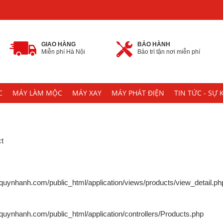
2
GIAO HÀNG
BẢO HÀNH
Miễn phí Hà Nội
Bảo trì tận nơi miễn phí
C
MÁY LÀM MỘC
MÁY XAY
MÁY PHÁT ĐIỆN
TIN TỨC - SỰ 
ct
uynhanh.com/public_html/application/views/products/view_detail.ph
ynhanh.com/public_html/application/controllers/Products.php