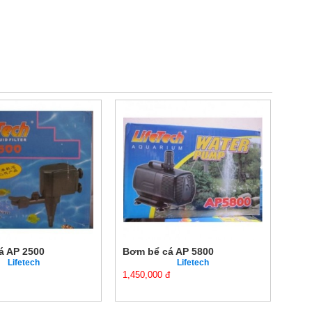
á AP 2500
Bơm bể cá AP 5800
Bơm
Lifetech
Lifetech
1,450,000 đ
1,10