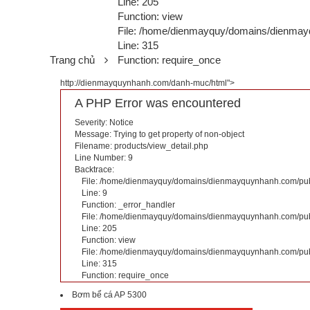
Line: 205
Function: view
File: /home/dienmayquy/domains/dienmay
Line: 315
Trang chủ
Function: require_once
http://dienmayquynhanh.com/danh-muc/html">
A PHP Error was encountered
Severity: Notice
Message: Trying to get property of non-object
Filename: products/view_detail.php
Line Number: 9
Backtrace:
File: /home/dienmayquy/domains/dienmayquynhanh.com/publi
Line: 9
Function: _error_handler
File: /home/dienmayquy/domains/dienmayquynhanh.com/publi
Line: 205
Function: view
File: /home/dienmayquy/domains/dienmayquynhanh.com/pub
Line: 315
Function: require_once
Bơm bể cá AP 5300