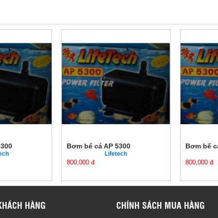
5300
Bơm bể cá AP 5300
Bơm bể c
tech
Lifetech
800,000 đ
800,000 đ
KHÁCH HÀNG
CHÍNH SÁCH MUA HÀNG