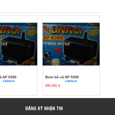
á AP 5300
Bơm bể cá AP 5300
Bơm
Lifetech
Lifetech
800,000 đ
800,
ĐĂNG KÝ NHẬN TIN