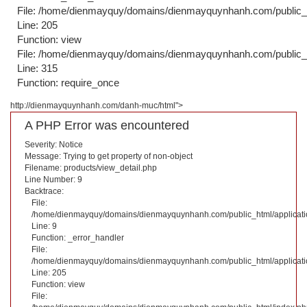
File: /home/dienmayquy/domains/dienmayquynhanh.com/public_ht
Line: 205
Function: view
File: /home/dienmayquy/domains/dienmayquynhanh.com/public_
Line: 315
Function: require_once
http://dienmayquynhanh.com/danh-muc/html">
A PHP Error was encountered
Severity: Notice
Message: Trying to get property of non-object
Filename: products/view_detail.php
Line Number: 9
Backtrace:
File:
/home/dienmayquy/domains/dienmayquynhanh.com/public_html/applicatio
Line: 9
Function: _error_handler
File:
/home/dienmayquy/domains/dienmayquynhanh.com/public_html/application
Line: 205
Function: view
File: