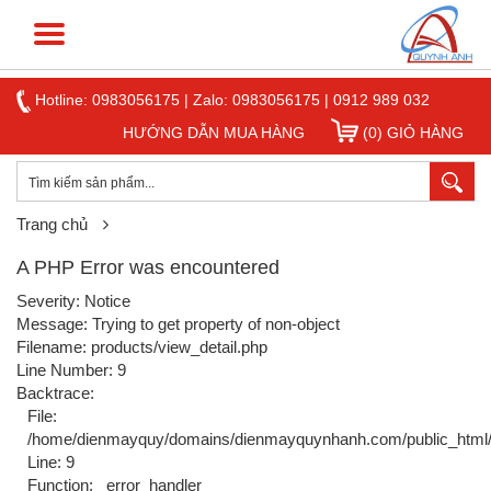
Hotline:
0983056175
|
Zalo: 0983056175
|
0912 989 032
HƯỚNG DẪN MUA HÀNG
(0) GIỎ HÀNG
Trang chủ
A PHP Error was encountered
Severity: Notice
Message: Trying to get property of non-object
Filename: products/view_detail.php
Line Number: 9
Backtrace:
File:
/home/dienmayquy/domains/dienmayquynhanh.com/public_html/ap
Line: 9
Function: _error_handler