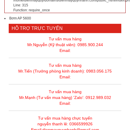
/home/dienmayquy/domains/dienmayquynhanh.com/public_html/index.ph
Line: 315
Function: require_once
Bơm AP 5600
HỖ TRỢ TRỰC TUYẾN
Tư vấn mua hàng
Mr.Nguyễn (Kỹ thuật viên): 0985.900.244
Email:
Tư vấn mua hàng
Mr.Tiến (Trưởng phòng kinh doanh): 0983.056.175
Email:
Tư vấn mua hàng
Mr.Mạnh (Tư vấn mua hàng) 'Zalo': 0912.989.032
Email:
Tư vấn mua hàng chực tuyến
nguyễn thanh lê: 0366599926
Email:dienmayquynhanh@gmail.com