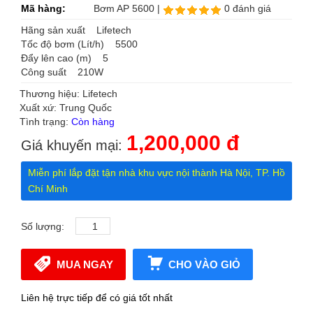
Mã hàng:
Bơm AP 5600 |
0 đánh giá
Hãng sản xuất Lifetech
Tốc độ bơm (Lít/h) 5500
Đẩy lên cao (m) 5
Công suất 210W
Thương hiệu: Lifetech
Xuất xứ: Trung Quốc
Tình trạng:
Còn hàng
1,200,000 đ
Giá khuyến mại:
Miễn phí lắp đặt tận nhà khu vực nội thành Hà Nội, TP. Hồ
Chí Minh
Số lượng:
MUA NGAY
CHO VÀO GIỎ
Liên hệ trực tiếp để có giá tốt nhất